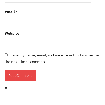
Email
*
Website
Save my name, email, and website in this browser for
the next time I comment.
Δ