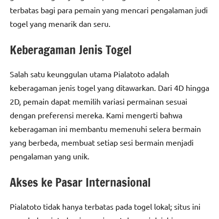
terbatas bagi para pemain yang mencari pengalaman judi
togel yang menarik dan seru.
Keberagaman Jenis Togel
Salah satu keunggulan utama Pialatoto adalah
keberagaman jenis togel yang ditawarkan. Dari 4D hingga
2D, pemain dapat memilih variasi permainan sesuai
dengan preferensi mereka. Kami mengerti bahwa
keberagaman ini membantu memenuhi selera bermain
yang berbeda, membuat setiap sesi bermain menjadi
pengalaman yang unik.
Akses ke Pasar Internasional
Pialatoto tidak hanya terbatas pada togel lokal; situs ini