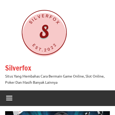
Skip
to
content
Silverfox
Situs Yang Membahas Cara Bermain Game Online, Slot Online,
Poker Dan Masih Banyak Lainnya