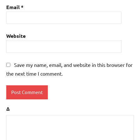
Email
*
Website
Save my name, email, and website in this browser for
the next time I comment.
Δ