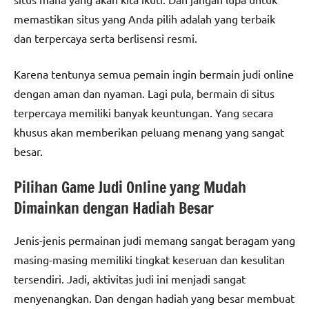
memastikan situs yang Anda pilih adalah yang terbaik
dan terpercaya serta berlisensi resmi.
Karena tentunya semua pemain ingin bermain judi online
dengan aman dan nyaman. Lagi pula, bermain di situs
terpercaya memiliki banyak keuntungan. Yang secara
khusus akan memberikan peluang menang yang sangat
besar.
Pilihan Game Judi Online yang Mudah
Dimainkan dengan Hadiah Besar
Jenis-jenis permainan judi memang sangat beragam yang
masing-masing memiliki tingkat keseruan dan kesulitan
tersendiri. Jadi, aktivitas judi ini menjadi sangat
menyenangkan. Dan dengan hadiah yang besar membuat