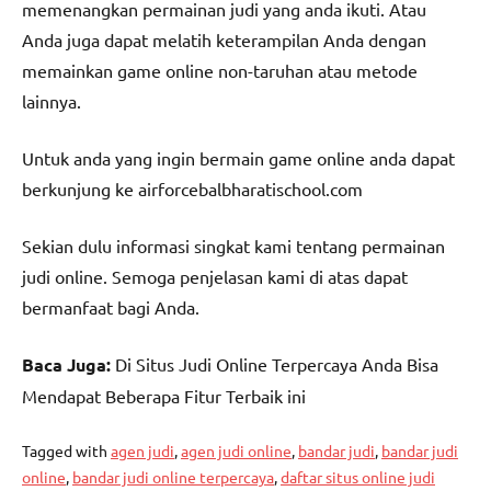
memenangkan permainan judi yang anda ikuti. Atau
Anda juga dapat melatih keterampilan Anda dengan
memainkan game online non-taruhan atau metode
lainnya.
Untuk anda yang ingin bermain game online anda dapat
berkunjung ke airforcebalbharatischool.com
Sekian dulu informasi singkat kami tentang permainan
judi online. Semoga penjelasan kami di atas dapat
bermanfaat bagi Anda.
Baca Juga:
Di Situs Judi Online Terpercaya Anda Bisa
Mendapat Beberapa Fitur Terbaik ini
Tagged with
agen judi
,
agen judi online
,
bandar judi
,
bandar judi
online
,
bandar judi online terpercaya
,
daftar situs online judi