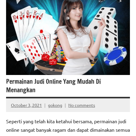
Permainan Judi Online Yang Mudah Di
Menangkan
October 3, 2021
gokong
No comments
Seperti yang telah kita ketahui bersama, permainan judi
online sangat banyak ragam dan dapat dimainakan semua