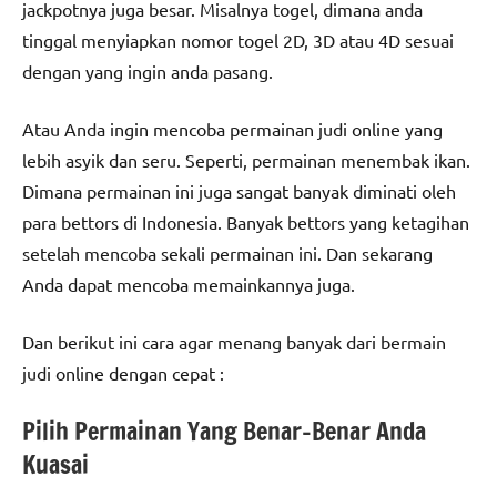
jackpotnya juga besar. Misalnya togel, dimana anda
tinggal menyiapkan nomor togel 2D, 3D atau 4D sesuai
dengan yang ingin anda pasang.
Atau Anda ingin mencoba permainan judi online yang
lebih asyik dan seru. Seperti, permainan menembak ikan.
Dimana permainan ini juga sangat banyak diminati oleh
para bettors di Indonesia. Banyak bettors yang ketagihan
setelah mencoba sekali permainan ini. Dan sekarang
Anda dapat mencoba memainkannya juga.
Dan berikut ini cara agar menang banyak dari bermain
judi online dengan cepat :
Pilih Permainan Yang Benar-Benar Anda
Kuasai