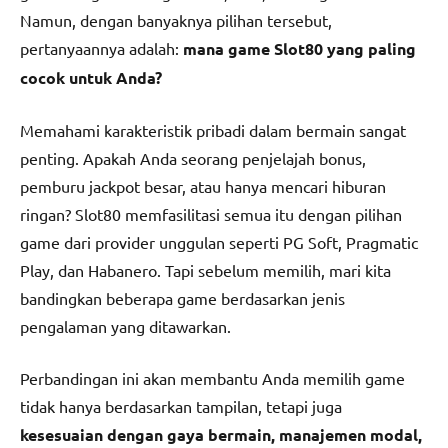
Namun, dengan banyaknya pilihan tersebut,
pertanyaannya adalah:
mana game Slot80 yang paling
cocok untuk Anda?
Memahami karakteristik pribadi dalam bermain sangat
penting. Apakah Anda seorang penjelajah bonus,
pemburu jackpot besar, atau hanya mencari hiburan
ringan? Slot80 memfasilitasi semua itu dengan pilihan
game dari provider unggulan seperti PG Soft, Pragmatic
Play, dan Habanero. Tapi sebelum memilih, mari kita
bandingkan beberapa game berdasarkan jenis
pengalaman yang ditawarkan.
Perbandingan ini akan membantu Anda memilih game
tidak hanya berdasarkan tampilan, tetapi juga
kesesuaian dengan gaya bermain, manajemen modal,