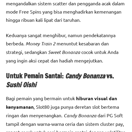
mengandalkan sistem scatter dan pengganda acak dalam
mode Free Spins yang bisa menghadirkan kemenangan
hingga ribuan kali lipat dari taruhan.
Keduanya sangat menghibur, namun pendekatannya
berbeda.
Money Train 2
menuntut kesabaran dan
strategi, sedangkan
Sweet Bonanza
cocok untuk Anda
yang ingin aksi cepat dan hadiah mengejutkan.
Untuk Pemain Santai:
Candy Bonanza
vs.
Sushi Oishi
Bagi pemain yang bermain untuk
hiburan visual dan
kenyamanan
, Slot80 juga punya deretan slot bertema
ringan dan menyenangkan.
Candy Bonanza
dari PG Soft
tampil dengan warna-warna ceria dan sistem cluster pay,