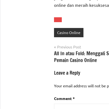
online dan meraih kesuksesan
Casino Online
Post
Previous Post
All In atau Fold: Menggali 
navigation
Pemain Casino Online
Leave a Reply
Your email address will not be 
Comment
*