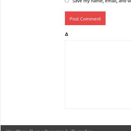
Save my name, email, and we
Δ