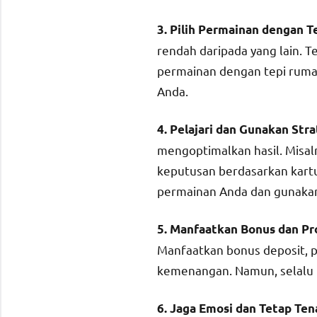
3. Pilih Permainan dengan 
rendah daripada yang lain. T
permainan dengan tepi rumah
Anda.
4. Pelajari dan Gunakan Stra
mengoptimalkan hasil. Misal
keputusan berdasarkan kartu
permainan Anda dan gunakan
5. Manfaatkan Bonus dan Pr
Manfaatkan bonus deposit, p
kemenangan. Namun, selalu 
6. Jaga Emosi dan Tetap Ten