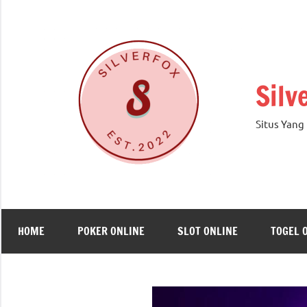
Skip
to
content
Silv
Situs Yang
HOME
POKER ONLINE
SLOT ONLINE
TOGEL 