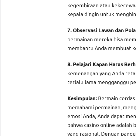
kegembiraan atau kekecewa
kepala dingin untuk menghin
7. Observasi Lawan dan Pola
permainan mereka bisa memb
membantu Anda membuat kep
8. Pelajari Kapan Harus Berh
kemenangan yang Anda tetapk
terlalu lama mengganggu pe
Bermain cerdas d
Kesimpulan:
memahami permainan, mengel
emosi Anda, Anda dapat meni
bahwa casino online adalah
yang rasional. Dengan pandu