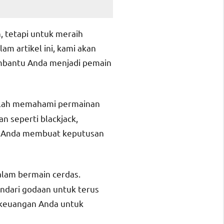
 tetapi untuk meraih
m artikel ini, kami akan
embantu Anda menjadi pemain
alah memahami permainan
n seperti blackjack,
tu Anda membuat keputusan
alam bermain cerdas.
indari godaan untuk terus
s keuangan Anda untuk