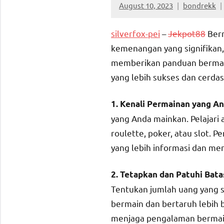
August 10, 2023
bondrekk
silverfox-pei
–
Jekpot88
Berm
kemenangan yang signifikan, 
memberikan panduan bermain
yang lebih sukses dan cerdas 
1. Kenali Permainan yang A
yang Anda mainkan. Pelajari 
roulette, poker, atau slot
yang lebih informasi dan m
2. Tetapkan dan Patuhi Bata
Tentukan jumlah uang yang s
bermain dan bertaruh lebih 
menjaga pengalaman bermain