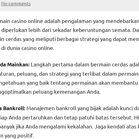
No comments
ain casino online adalah pengalaman yang mendebarkan,
diperlukan lebih dari sekadar keberuntungan semata. Dala
 cerdas yang meliputi berbagai strategi yang dapat m
di dunia casino online.
Langkah pertama dalam bermain cerdas ad
nda Mainkan:
aturan, peluang, dan strategi yang terlibat dalam permaina
. Pengetahuan yang baik tentang permainan akan memban
engoptimalkan peluang kemenangan Anda.
Manajemen bankroll yang bijak adalah kunci d
s Bankroll:
iap Anda pertaruhkan dan tetap patuhi batas tersebut. H
banyak jika Anda mengalami kekalahan. Jaga kendali ata
 yang positif.