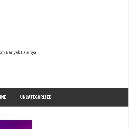
sih Banyak Lainnya
INE
UNCATEGORIZED