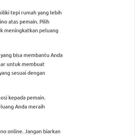
iki tepi rumah yang lebih
no atas pemain. Pilih
tuk meningkatkan peluang
n yang bisa membantu Anda
dasar untuk membuat
 yang sesuai dengan
osi kepada pemain.
peluang Anda meraih
no online. Jangan biarkan