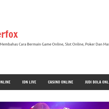
erfox
 Membahas Cara Bermain Game Online, Slot Online, Poker Dan Ma
ONLINE
IDN LIVE
CASINO ONLINE
JUDI BOLA ONL