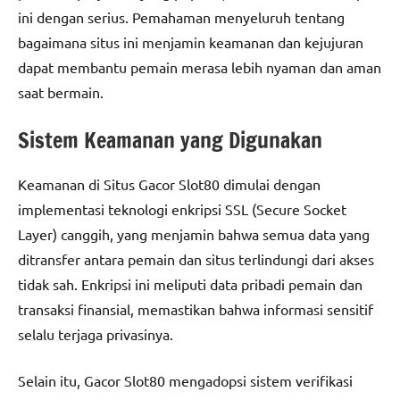
ini dengan serius. Pemahaman menyeluruh tentang
bagaimana situs ini menjamin keamanan dan kejujuran
dapat membantu pemain merasa lebih nyaman dan aman
saat bermain.
Sistem Keamanan yang Digunakan
Keamanan di Situs Gacor Slot80 dimulai dengan
implementasi teknologi enkripsi SSL (Secure Socket
Layer) canggih, yang menjamin bahwa semua data yang
ditransfer antara pemain dan situs terlindungi dari akses
tidak sah. Enkripsi ini meliputi data pribadi pemain dan
transaksi finansial, memastikan bahwa informasi sensitif
selalu terjaga privasinya.
Selain itu, Gacor Slot80 mengadopsi sistem verifikasi