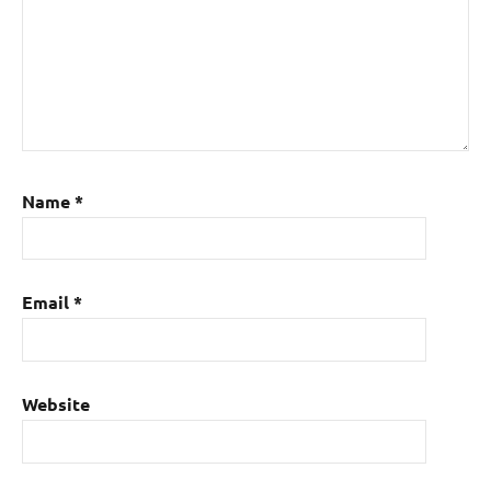
Name
*
Email
*
Website