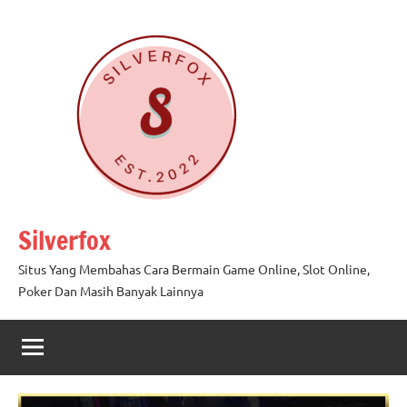
Skip
to
content
Silverfox
Situs Yang Membahas Cara Bermain Game Online, Slot Online,
Poker Dan Masih Banyak Lainnya