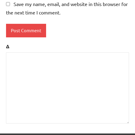
Save my name, email, and website in this browser for
the next time I comment.
Δ