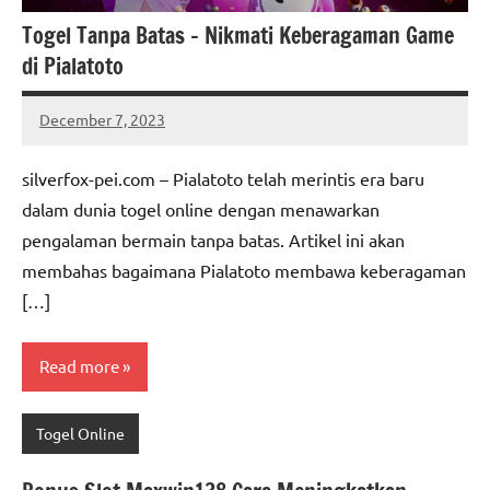
Togel Tanpa Batas – Nikmati Keberagaman Game
di Pialatoto
December 7, 2023
bondrekk
No
comments
silverfox-pei.com – Pialatoto telah merintis era baru
dalam dunia togel online dengan menawarkan
pengalaman bermain tanpa batas. Artikel ini akan
membahas bagaimana Pialatoto membawa keberagaman
[…]
Read more
Togel Online