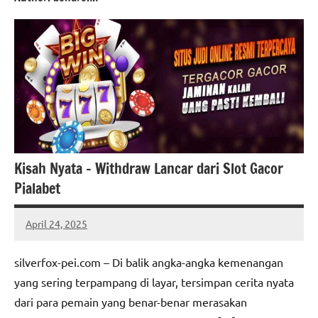
Kisah Nyata – Withdraw Lancar dari Slot Gacor
Pialabet
April 24, 2025
bondrekk
No
comments
silverfox-pei.com – Di balik angka-angka kemenangan
yang sering terpampang di layar, tersimpan cerita nyata
dari para pemain yang benar-benar merasakan