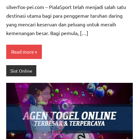
comments
silverfox-pei.com – PialaSport telah menjadi salah satu
destinasi utama bagi para penggemar taruhan daring
yang mencari keseruan dan peluang untuk meraih
kemenangan besar. Bagi pemula, […]
Read more
Slot Online