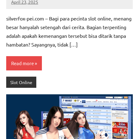
April 23, 2025
bondrekk
No
comments
silverfox-pei.com – Bagi para pecinta slot online, menang
besar hanyalah setengah dari cerita. Bagian terpenting
adalah apakah kemenangan tersebut bisa ditarik tanpa
hambatan? Sayangnya, tidak […]
Read more
Slot Online