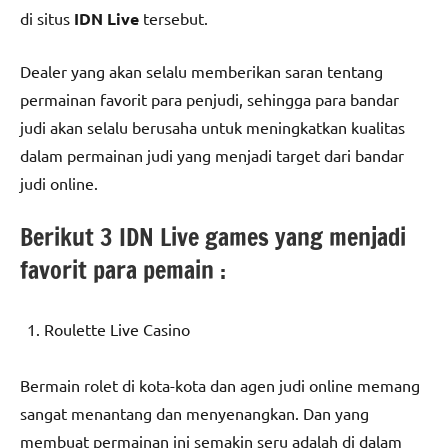
di situs
IDN Live
tersebut.
Dealer yang akan selalu memberikan saran tentang
permainan favorit para penjudi, sehingga para bandar
judi akan selalu berusaha untuk meningkatkan kualitas
dalam permainan judi yang menjadi target dari bandar
judi online.
Berikut 3 IDN Live games yang menjadi
favorit para pemain :
Roulette Live Casino
Bermain rolet di kota-kota dan agen judi online memang
sangat menantang dan menyenangkan. Dan yang
membuat permainan ini semakin seru adalah di dalam