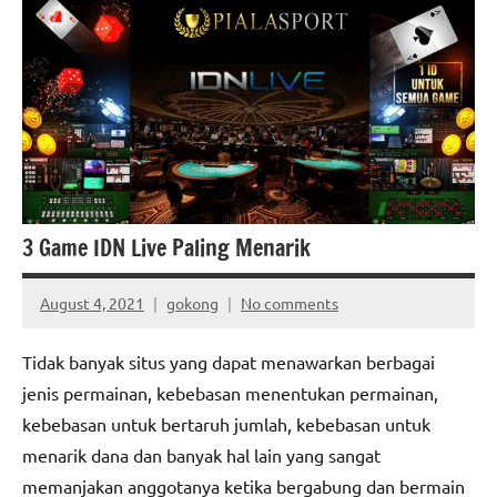
3 Game IDN Live Paling Menarik
August 4, 2021
gokong
No comments
Tidak banyak situs yang dapat menawarkan berbagai
jenis permainan, kebebasan menentukan permainan,
kebebasan untuk bertaruh jumlah, kebebasan untuk
menarik dana dan banyak hal lain yang sangat
memanjakan anggotanya ketika bergabung dan bermain