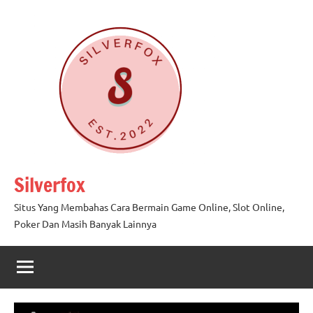
Skip
to
content
Silverfox
Situs Yang Membahas Cara Bermain Game Online, Slot Online,
Poker Dan Masih Banyak Lainnya