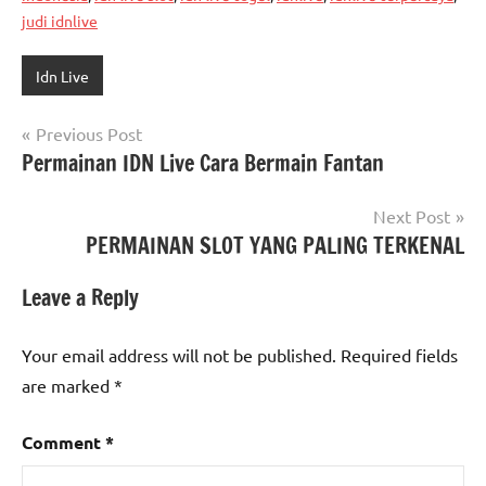
judi idnlive
Idn Live
Post
Previous Post
Permainan IDN Live Cara Bermain Fantan
navigation
Next Post
PERMAINAN SLOT YANG PALING TERKENAL
Leave a Reply
Your email address will not be published.
Required fields
are marked
*
Comment
*