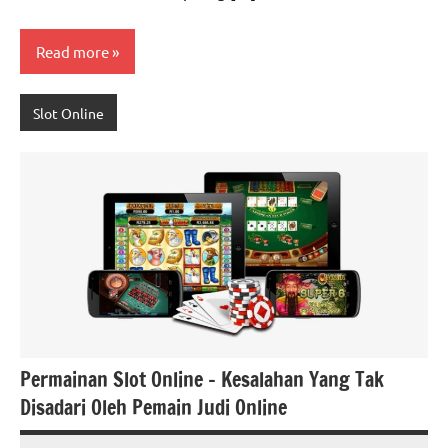
Read more
Slot Online
Permainan Slot Online – Kesalahan Yang Tak
Disadari Oleh Pemain Judi Online