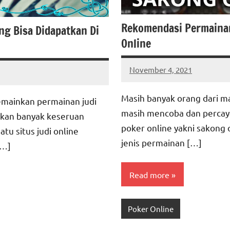
Rekomendasi Permainan
g Bisa Didapatkan Di
Online
November 4, 2021
gokong
No
comments
Masih banyak orang dari m
emainkan permainan judi
masih mencoba dan percay
sakan banyak keseruan
poker online yakni sakong o
atu situs judi online
jenis permainan […]
[…]
Read more
Poker Online