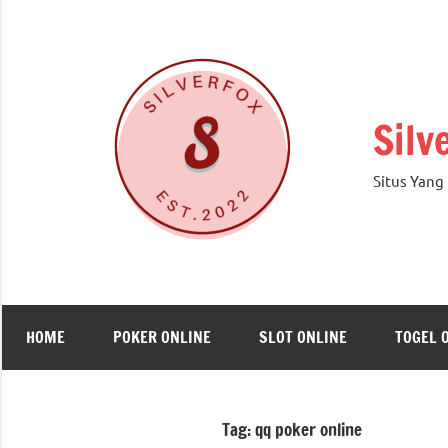
Skip
to
content
Silv
Situs Yang
HOME
POKER ONLINE
SLOT ONLINE
TOGEL 
Tag:
qq poker online