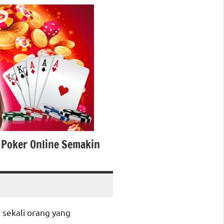
 Poker Online Semakin
k sekali orang yang